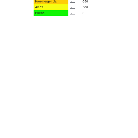
Preemergencia
650
Alerta
500
Bueno
0