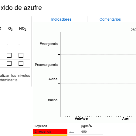
xido de azufre
Indicadores
Comentarios
O
O
NO
3
2
-
-
lizar los niveles
ontaminante.
3
Leyenda
µg/m
N
Emergencia
950