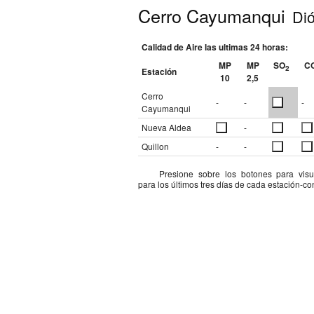
Cerro Cayumanqui
Dió
Calidad de Aire las ultimas 24 horas:
MP
MP
SO
C
2
Estación
10
2,5
Cerro
-
-
-
Cayumanqui
Nueva Aldea
-
Quillon
-
-
Presione sobre los botones para visua
para los últimos tres días de cada estación-c