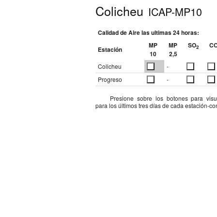
Colicheu
ICAP-MP10
Calidad de Aire las ultimas 24 horas:
MP
MP
SO
C
2
Estación
10
2,5
Colicheu
-
Progreso
-
Presione sobre los botones para visua
para los últimos tres días de cada estación-c