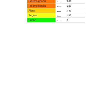
Preemergencia
280
Preemergencia
230
Alerta
180
Regular
130
Bueno
0