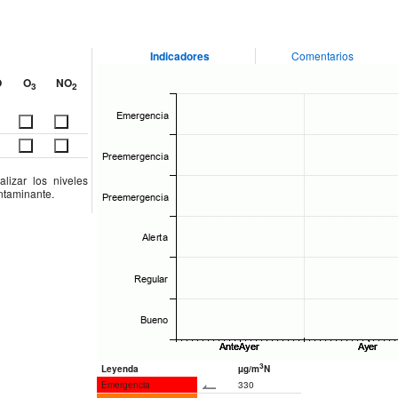
Indicadores
Comentarios
O
O
NO
3
2
lizar los niveles
ontaminante.
3
Leyenda
µg/m
N
Emergencia
330