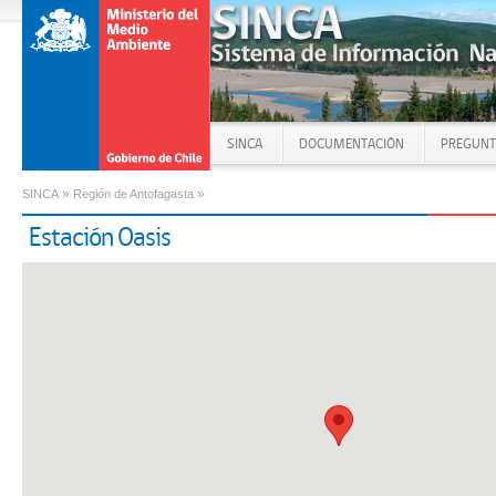
SINCA
DOCUMENTACIÓN
PREGUNT
»
»
SINCA
Región de Antofagasta
Estación Oasis