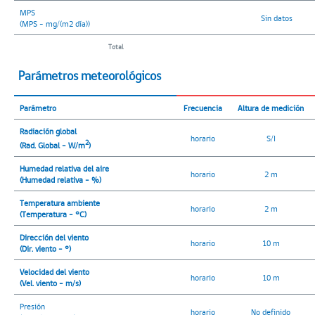
MPS
Sin datos
(MPS - mg/(m2 día))
Total
Parámetros meteorológicos
Parámetro
Frecuencia
Altura de medición
Radiación global
horario
S/I
2
(Rad. Global - W/m
)
Humedad relativa del aire
horario
2 m
(Humedad relativa - %)
Temperatura ambiente
horario
2 m
(Temperatura - °C)
Dirección del viento
horario
10 m
(Dir. viento - °)
Velocidad del viento
horario
10 m
(Vel. viento - m/s)
Presión
horario
No definido