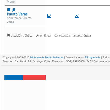
Montt
Puerto Varas
Puerto
Varas
estación pública
en línea
estación meteorológica
Copyright © 2009-2015
Ministerio de Medio Ambiente
| Desarrollado por
R9 Ingeniería
| Todos
Dirección: San Martín 73, Santiago, Chile | Recepción: (56-2) 25735600 | OIRS Subsecretar