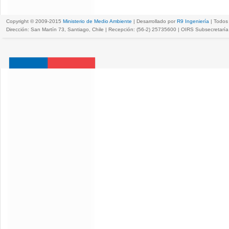
Copyright © 2009-2015
Ministerio de Medio Ambiente
| Desarrollado por
R9 Ingeniería
| Todos
Dirección: San Martín 73, Santiago, Chile | Recepción: (56-2) 25735600 | OIRS Subsecretar