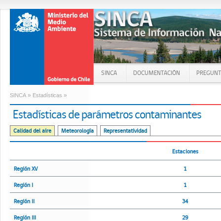
SINCA
DOCUMENTACIÓN
PREGUNT
»
»
SINCA
Estadísticas
Estadísticas de parámetros contaminantes
Calidad del aire
Meteorología
Representatividad
Estaciones
Región XV
1
Región I
1
Región II
34
Región III
29