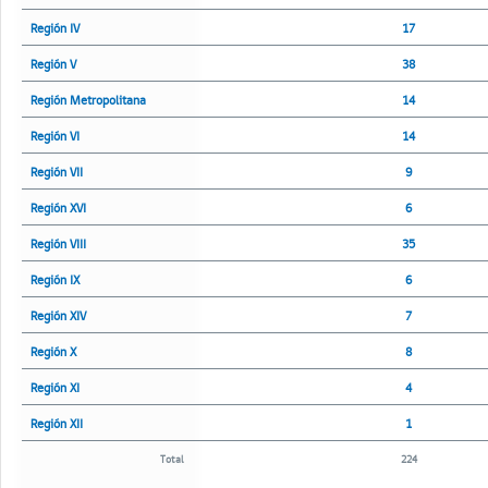
Región IV
17
Región V
38
Región Metropolitana
14
Región VI
14
Región VII
9
Región XVI
6
Región VIII
35
Región IX
6
Región XIV
7
Región X
8
Región XI
4
Región XII
1
Total
224