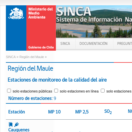
SINCA
DOCUMENTACIÓN
PREGUNT
»
»
SINCA
Región del Maule
Región del Maule
Estaciones de monitoreo de la calidad del aire
solo estaciones públicas
solo estaciones en línea
solo estaciones
Número de estaciones:
9
SO
N
Estación
MP 10
MP 2,5
2
Cauquenes