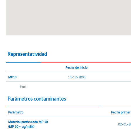
Representatividad
Fecha de inicio
MP10
13-12-2006
Total
Parámetros contaminantes
Parámetro
Fecha primer 
Material particulado MP 10
02-01-2
(MP 10 - μg/m3N)