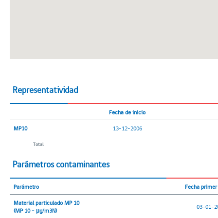
Representatividad
Fecha de inicio
MP10
13-12-2006
Total
Parámetros contaminantes
Parámetro
Fecha primer 
Material particulado MP 10
03-01-2
(MP 10 - μg/m3N)