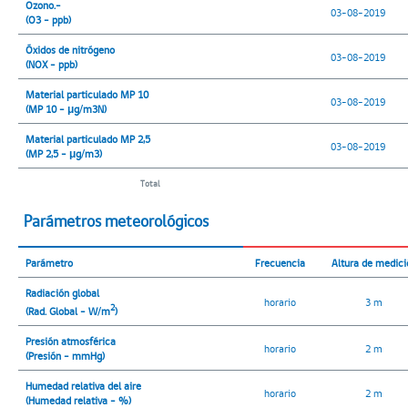
Ozono.-
03-08-2019
(O3 - ppb)
Óxidos de nitrógeno
03-08-2019
(NOX - ppb)
Material particulado MP 10
03-08-2019
(MP 10 - μg/m3N)
Material particulado MP 2,5
03-08-2019
(MP 2,5 - μg/m3)
Total
Parámetros meteorológicos
Parámetro
Frecuencia
Altura de medici
Radiación global
horario
3 m
2
(Rad. Global - W/m
)
Presión atmosférica
horario
2 m
(Presión - mmHg)
Humedad relativa del aire
horario
2 m
(Humedad relativa - %)