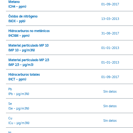
Metano
01-09-2017
(CH4 - ppm)
Óxidos de nitrógeno
13-03-2013
(NOX - ppb)
Hidrocarburos no metánicos
31-08-2017
(HCNM - ppm)
Material particulado MP 10
01-01-2013
(MP 10 - μg/m3N)
Material particulado MP 2,5
01-01-2013
(MP 2,5 - μg/m3)
Hidrocarburos totales
01-09-2017
(HCT - ppm)
Pb
Sin datos
(Pb - μg/m3N)
Se
Sin datos
(Se - μg/m3N)
Cu
Sin datos
(Cu - μg/m3N)
Ni