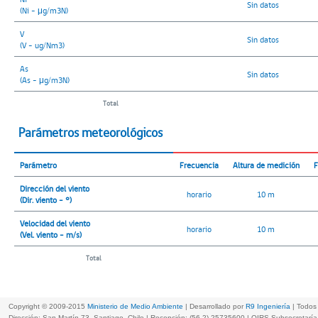
Sin datos
(Ni - μg/m3N)
V
Sin datos
(V - ug/Nm3)
As
Sin datos
(As - μg/m3N)
Total
Parámetros meteorológicos
Parámetro
Frecuencia
Altura de medición
F
Dirección del viento
horario
10 m
(Dir. viento - °)
Velocidad del viento
horario
10 m
(Vel. viento - m/s)
Total
Copyright © 2009-2015
Ministerio de Medio Ambiente
| Desarrollado por
R9 Ingeniería
| Todos
Dirección: San Martín 73, Santiago, Chile | Recepción: (56-2) 25735600 | OIRS Subsecretar