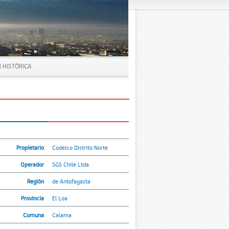
 HISTÓRICA
Propietario
Codelco Distrito Norte
Operador
SGS Chile Ltda.
Región
de Antofagasta
Provincia
El Loa
Comuna
Calama