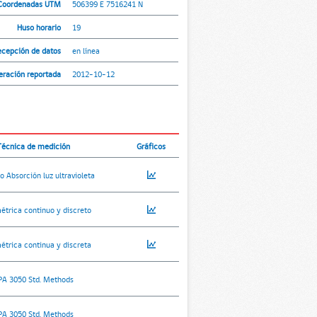
Coordenadas UTM
506399 E 7516241 N
Huso horario
19
ecepción de datos
en línea
peración reportada
2012-10-12
Técnica de medición
Gráficos
o Absorción luz ultravioleta
étrica continuo y discreto
étrica continua y discreta
PA 3050 Std. Methods
PA 3050 Std. Methods