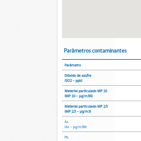
Parámetros contaminantes
Parámetro
Dióxido de azufre
(SO2 - ppb)
Material particulado MP 10
(MP 10 - μg/m3N)
Material particulado MP 2,5
(MP 2,5 - μg/m3)
As
(As - μg/m3N)
Pb