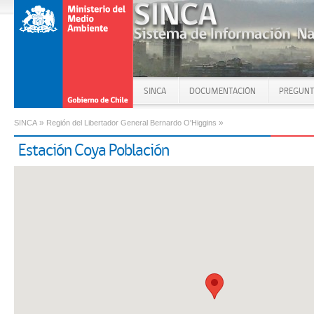
SINCA
DOCUMENTACIÓN
PREGUNT
»
»
SINCA
Región del Libertador General Bernardo O'Higgins
Estación Coya Población