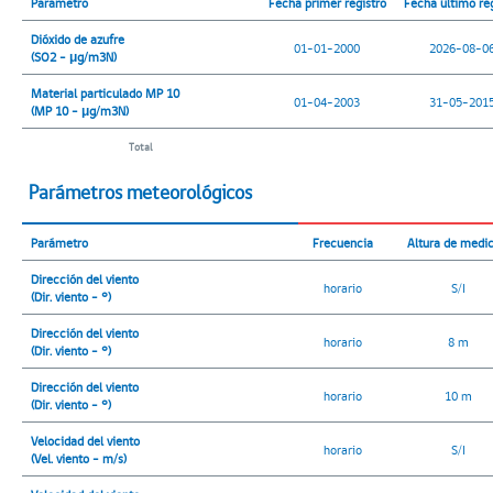
Parámetro
Fecha primer registro
Fecha último reg
Dióxido de azufre
01-01-2000
2026-08-0
(SO2 - μg/m3N)
Material particulado MP 10
01-04-2003
31-05-201
(MP 10 - μg/m3N)
Total
Parámetros meteorológicos
Parámetro
Frecuencia
Altura de medi
Dirección del viento
horario
S/I
(Dir. viento - °)
Dirección del viento
horario
8 m
(Dir. viento - °)
Dirección del viento
horario
10 m
(Dir. viento - °)
Velocidad del viento
horario
S/I
(Vel. viento - m/s)