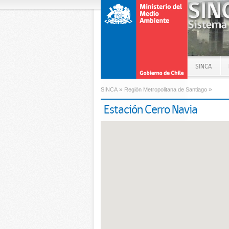
SINCA
»
»
SINCA
Región Metropolitana de Santiago
Estación Cerro Navia