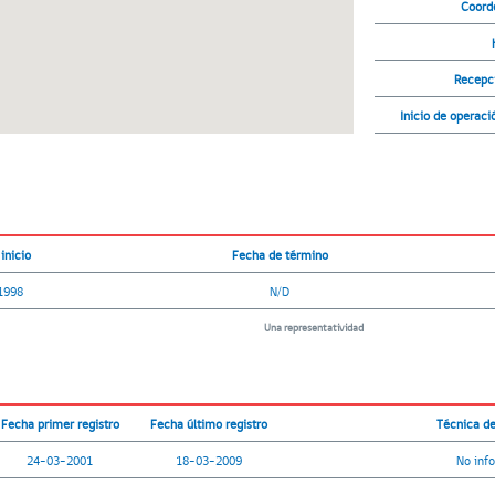
Coord
Recepc
Inicio de operaci
inicio
Fecha de término
1998
N/D
Una representatividad
Fecha primer registro
Fecha último registro
Técnica d
24-03-2001
18-03-2009
No inf