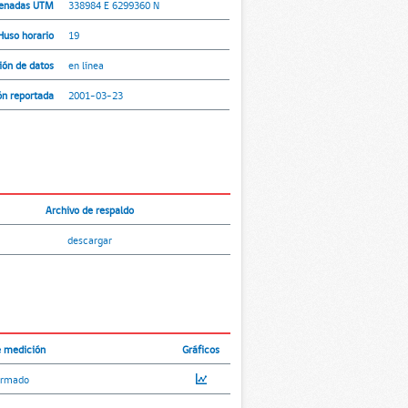
enadas UTM
338984 E 6299360 N
Huso horario
19
ión de datos
en línea
ón reportada
2001-03-23
Archivo de respaldo
descargar
e medición
Gráficos
ormado