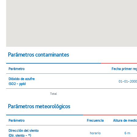
Parámetros contaminantes
Parámetro
Fecha primer reg
Dióxido de azufre
01-01-200
(SO2 - ppb)
Total
Parámetros meteorológicos
Parámetro
Frecuencia
Altura de medi
Dirección del viento
horario
6 m
(Dir. viento - °)