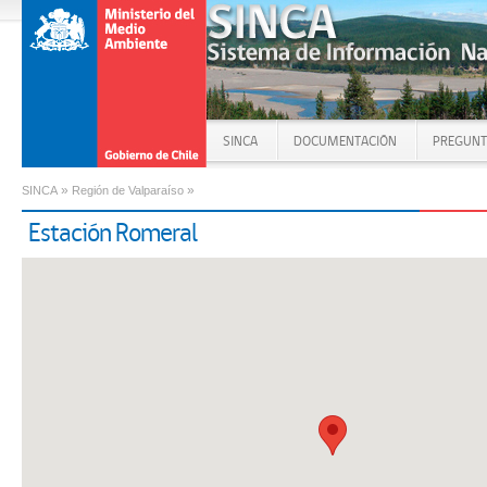
SINCA
DOCUMENTACIÓN
PREGUNT
»
»
SINCA
Región de Valparaíso
Estación Romeral