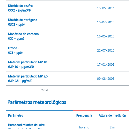
Dióxido de azufre
16-05-2015
(SO2 - μg/m3N)
Dióxido de nitrógeno
16-07-2015
(NO2 - ppb)
Monóxido de carbono
16-05-2015
(CO - ppm)
Ozono.-
22-07-2015
(O3 - ppb)
Material particulado MP 10
17-01-2008
(MP 10 - μg/m3N)
Material particulado MP 2,5
09-08-2008
(MP 2,5 - μg/m3)
Total
Parámetros meteorológicos
Parámetro
Frecuencia
Altura de medición
Humedad relativa del aire
horario
2 m