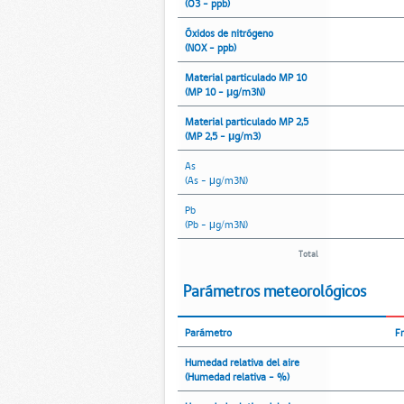
(O3 - ppb)
Óxidos de nitrógeno
(NOX - ppb)
Material particulado MP 10
(MP 10 - μg/m3N)
Material particulado MP 2,5
(MP 2,5 - μg/m3)
As
(As - μg/m3N)
Pb
(Pb - μg/m3N)
Total
Parámetros meteorológicos
Parámetro
F
Humedad relativa del aire
(Humedad relativa - %)