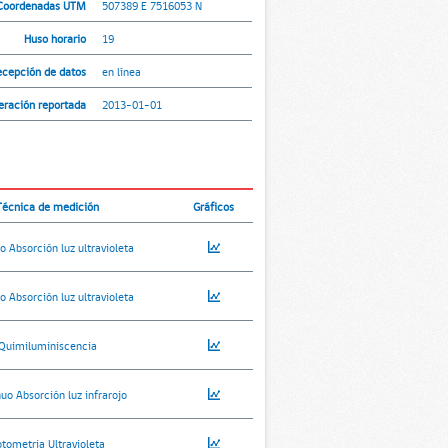
Coordenadas UTM
507389 E 7516053 N
Huso horario
19
ecepción de datos
en línea
peración reportada
2013-01-01
Técnica de medición
Gráficos
o Absorción luz ultravioleta
o Absorción luz ultravioleta
Quimiluminiscencia
uo Absorción luz infrarojo
otometria Ultravioleta