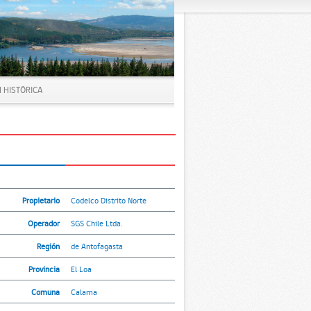
 HISTÓRICA
Propietario
Codelco Distrito Norte
Operador
SGS Chile Ltda.
Región
de Antofagasta
Provincia
El Loa
Comuna
Calama