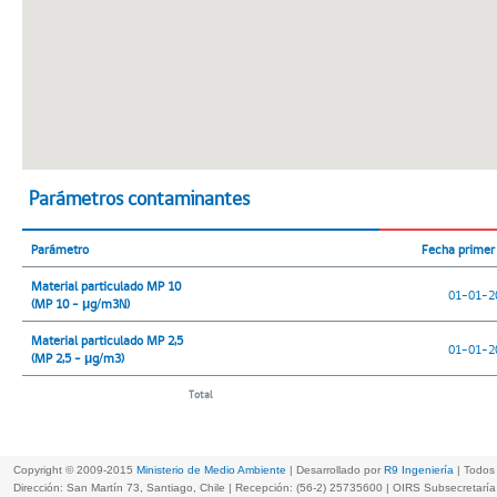
Parámetros contaminantes
Parámetro
Fecha primer 
Material particulado MP 10
01-01-2
(MP 10 - μg/m3N)
Material particulado MP 2,5
01-01-2
(MP 2,5 - μg/m3)
Total
Copyright © 2009-2015
Ministerio de Medio Ambiente
| Desarrollado por
R9 Ingeniería
| Todos
Dirección: San Martín 73, Santiago, Chile | Recepción: (56-2) 25735600 | OIRS Subsecretar