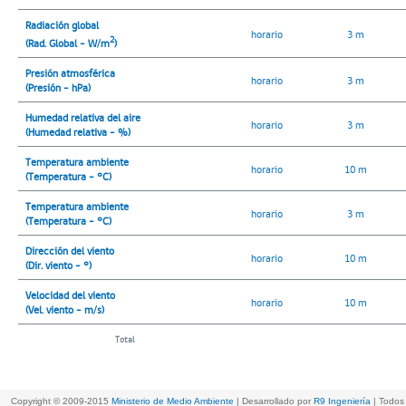
Radiación global
horario
3 m
2
(Rad. Global - W/m
)
Presión atmosférica
horario
3 m
(Presión - hPa)
Humedad relativa del aire
horario
3 m
(Humedad relativa - %)
Temperatura ambiente
horario
10 m
(Temperatura - °C)
Temperatura ambiente
horario
3 m
(Temperatura - °C)
Dirección del viento
horario
10 m
(Dir. viento - °)
Velocidad del viento
horario
10 m
(Vel. viento - m/s)
Total
Copyright © 2009-2015
Ministerio de Medio Ambiente
| Desarrollado por
R9 Ingeniería
| Todos