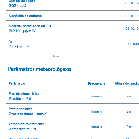
Dióxido de azufre
01-01-2
(SO2 - ppb)
Monóxido de carbono
01-01-2
Material particulado MP 10
02-01-2
(MP 10 - μg/m3N)
As
Sin dat
(As - μg/m3N)
Total
Parámetros meteorológicos
Parámetro
Frecuencia
Altura de medi
Presión atmosférica
horario
2 m
(Presión - hPa)
Precipitaciones
horario
2 m
(Precipitaciones - mm/h)
Temperatura ambiente
horario
2 m
(Temperatura - °C)