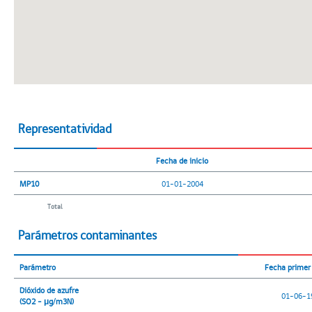
Representatividad
Fecha de inicio
MP10
01-01-2004
Total
Parámetros contaminantes
Parámetro
Fecha primer 
Dióxido de azufre
01-06-1
(SO2 - μg/m3N)